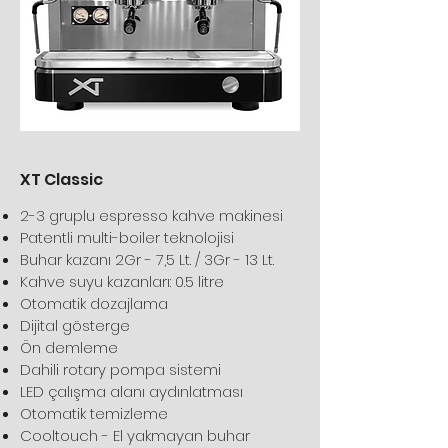
XT Classic
2-3 gruplu espresso kahve makinesi
Patentli multi-boiler teknolojisi
Buhar kazanı 2Gr - 7,5 Lt. / 3Gr - 13 Lt.
Kahve suyu kazanları: 0.5 litre
Otomatik dozajlama
Dijital gösterge
Ön demleme
Dahili rotary pompa sistemi
LED çalışma alanı aydınlatması
Otomatik temizleme
Cooltouch - E
l yakmayan buhar