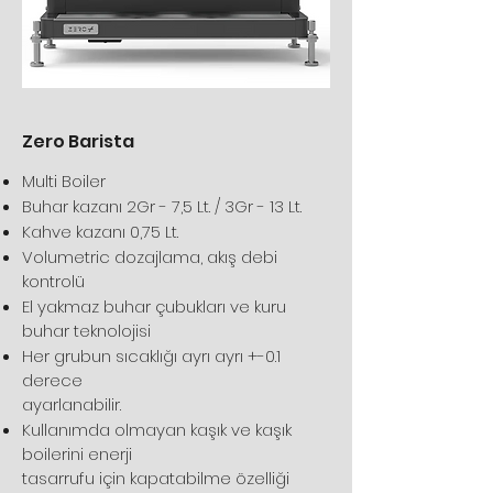
Zero Barista
Multi Boiler
Buhar kazanı 2Gr - 7,5 Lt. / 3Gr - 13 Lt.
Kahve kazanı 0,75 Lt.
Volumetric dozajlama, akış debi
kontrolü
El yakmaz buhar çubukları ve kuru
buhar teknolojisi
Her grubun sıcaklığı ayrı ayrı +-0.1
derece
ayarlanabilir.
Kullanımda olmayan kaşık ve kaşık
boilerini enerji
tasarrufu için kapatabilme özelliği