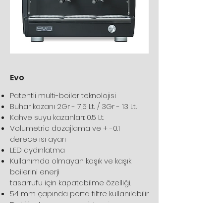
Evo
Patentli multi-boiler teknolojisi
Buhar kazanı 2Gr - 7,5 Lt.. / 3Gr - 13 Lt..
Kahve suyu kazanları: 0.5 Lt.
Volumetric dozajlama ve + -0.1
derece ısı ayarı
LED aydınlatma
Kullanımda olmayan kaşık ve kaşık
boilerini enerji
tasarrufu için kapatabilme özelliği.
54 mm çapında porta filtre kullanılabilir
Dahili rotary pompa sistemi
Otomatik temizleme