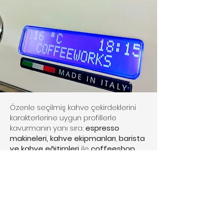
Özenle seçilmiş kahve çekirdeklerini
karakterlerine uygun profillerle
kavurmanın yanı sıra;
espresso
makineleri,
kahve ekipmanları
,
barista
ve kahve eğitimleri
ile
coffeeshop
yatırım danışmanlığı
alanlarında da
hizmet veriyoruz. Kahveye dair tüm
bilgi ve uygulamalarımızda
SCA
(Specialty Coffee Association)
standartlarını
referans alıyoruz.