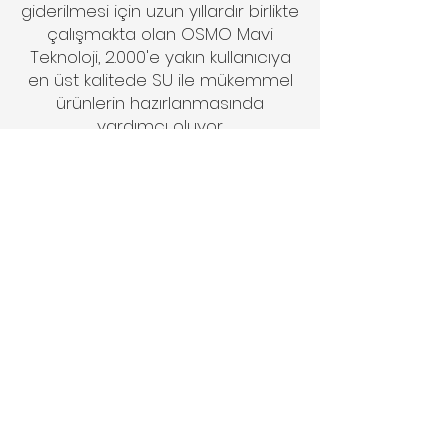
giderilmesi için uzun yıllardır birlikte
çalışmakta olan OSMO Mavi
Teknoloji, 2.000'e yakın kullanıcıya
en üst kalitede SU ile mükemmel
ürünlerin hazırlanmasında
yardımcı oluyor.
Cafeniz için ihtiyacınız olan
profesyonel su arıtma sistemleri
ile ilgili olarak bizimle irtibata
geçebilirsiniz.
Referanslarımız